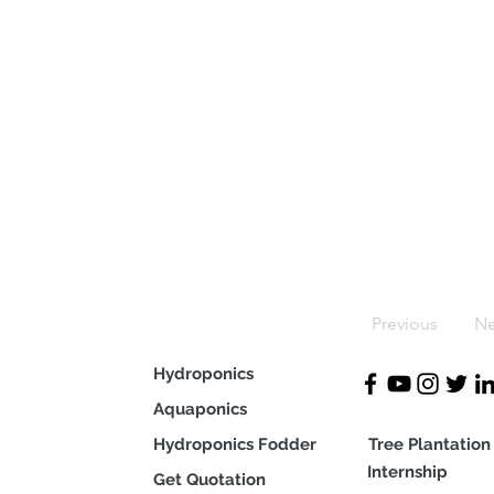
Previous
Ne
Hydroponics
Aquaponics
Hydroponics Fodder
Tree Plan
tation
Internship
Get Quotation