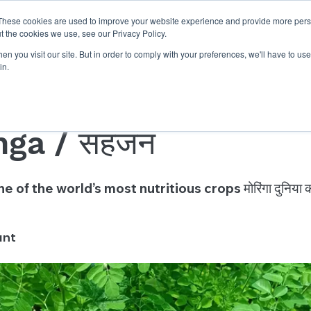
These cookies are used to improve your website experience and provide more perso
Get Quote
Businesses
Shop
Career
Know Us
t the cookies we use, see our Privacy Policy.
n you visit our site. But in order to comply with your preferences, we'll have to use 
in.
nga / सहजन
 of the world’s most nutritious crops मोरिंगा दुनिया की
ant