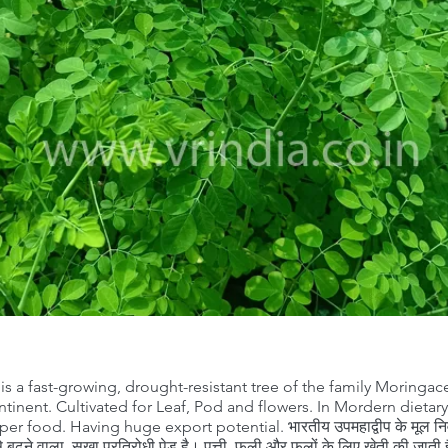
is a fast-growing, drought-resistant tree of the family Moringace
tinent. Cultivated for Leaf, Pod and flowers. In Mordern dietary 
r food. Having huge export potential. भारतीय उपमहाद्वीप के मूल निवा
 बढ़ने वाला, सूखा प्रतिरोधी पेड़ है। पत्ती, फली और फूलों के लिए खेती की जात