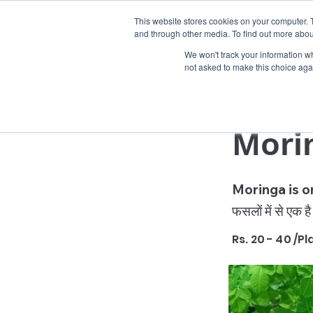
This website stores cookies on your computer. 
Home
and through other media. To find out more abou
We won't track your information whe
not asked to make this choice aga
< Back
Mori
Moringa is one
फसलों में से एक है
Rs. 20 - 40 /Pl