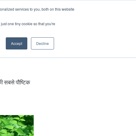
nalized services to you, both on this website
Log In
Blog
Book Online
just one tiny cookie so that you're
Accept
Decline
 सबसे पौष्टिक